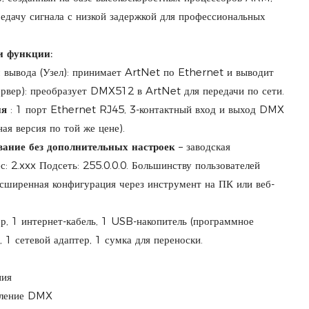
едачу сигнала с низкой задержкой для профессиональных
и функции:
 вывода (Узел): принимает ArtNet по Ethernet и выводит
вер): преобразует DMX512 в ArtNet для передачи по сети.
ия
: 1 порт Ethernet RJ45, 3-контактный вход и выход DMX
ая версия по той же цене).
вание без дополнительных настроек
– заводская
с:
2.xxx
Подсеть: 255.0.0.0. Большинству пользователей
асширенная конфигурация через инструмент на ПК или веб-
ер, 1 интернет-кабель, 1 USB-накопитель (программное
, 1 сетевой адаптер, 1 сумка для переноски.
ния
еление DMX