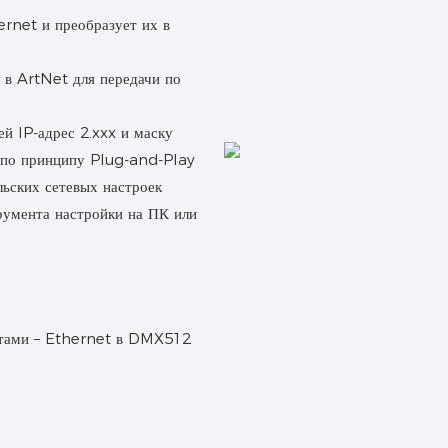
ernet и преобразует их в
 в ArtNet для передачи по
й IP-адрес 2.xxx и маску
я по принципу Plug-and-Play
льских сетевых настроек
румента настройки на ПК или