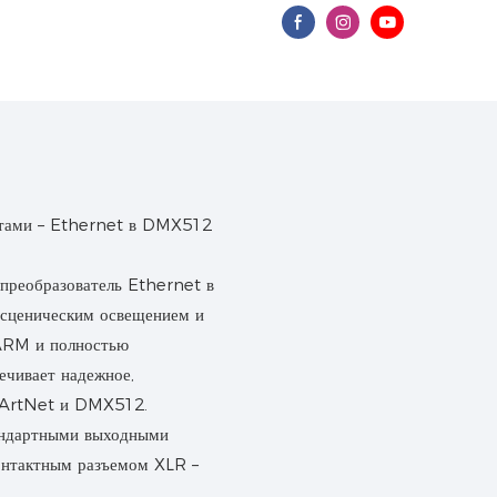
преобразователь Ethernet в
 сценическим освещением и
ARM и полностью
ечивает надежное,
у ArtNet и DMX512.
андартными выходными
онтактным разъемом XLR –