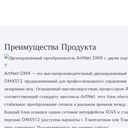
Преимущества Продукта
ArtNet-DMX — это высокопроизводительный двунаправленный 
DMX512, предназначенный для профессионального управления
лазерными шоу. Оснащенный высокоскоростным процессором 
соответствующий стандарту протокола ArtNet, этот блок обесп
стабильное преобразование сигнала в реальном времени межд
Каждый блок оснащен одним сетевым интерфейсом RJ45 и ст
портами DMX512 (доступны варианты с 3-контактным или 5-к
цена одинакова). Поддерживаются два режима работы: