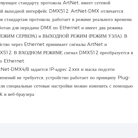
вующее стандарту протокола ArtNet, имеет сетевой
ный выходной интерфейс DMX512. ArtNet-DMX отличается
я стандартам протокола, работает в режиме реального времени,
аботан для передачи DMX по Ethernet и имеет два режима
РЕЖИМ СЕРВЕРА) и ВЫХОДНОЙ РЕЖИМ (РЕЖИМ УЗЛА). В
о через Ethernet принимает сигналы ArtNet и
DMX512. В ВХОДНОМ РЕЖИМЕ сигнал DMX512 преобразуется в
по Ethernet.
tNet-DMX4/8 задается IP-адрес 2.xxx и маска подсети
менений не требуется, устройство работает по принципу Plug-
или специальные сетевые настройки можно изменить с помощью
 и веб-браузера.