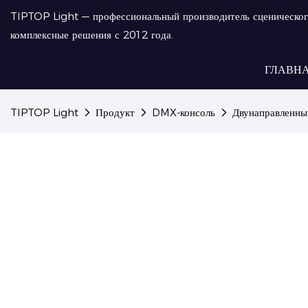
TIPTOP Light — профессиональный производитель сценическог
комплексные решения с 2012 года.
ГЛАВН
TIPTOP Light
Продукт
DMX-консоль
Двунаправленны