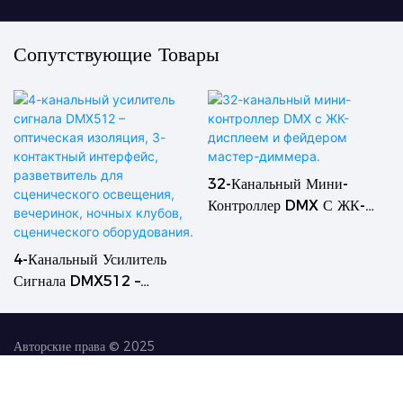
Сопутствующие Товары
32-Канальный Мини-
Контроллер DMX С ЖК-
Дисплеем И Фейдером
Мастер-Диммера.
4-Канальный Усилитель
Сигнала DMX512 –
Оптическая Изоляция, 3-
Контактный Интерфейс,
Разветвитель Для
Авторские права © 2025
Сценического Освещения,
Guangzhou TIPTOP Stage Light Co., Ltd
|
Карта сайта
|
Вечеринок, Ночных Клубов,
Политика конфиденциальности