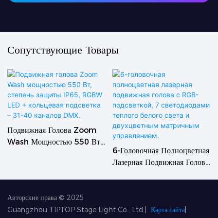
Сопутствующие Товары
Подвижная Голова Zoom
Wash Мощностью 550 Вт,
6-Головочная Полноцветная
Степень Защиты IP65,
Лазерная Подвижная Голова
RGBW LED + Кольцевая
С RGB-Подсветкой, 7
Подсветка – 31-40 Каналов
Светодиодами Теплого
DMX.
Белого Света И
Авторские права © 2025
Двухцветным Матричным
Guangzhou TIPTOP Stage Light Co., Ltd
|
Карта сайта
|