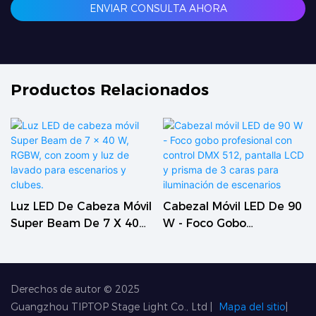
ENVIAR CONSULTA AHORA
Productos Relacionados
Luz LED De Cabeza Móvil
Cabezal Móvil LED De 90
Super Beam De 7 X 40
W - Foco Gobo
W, RGBW, Con Zoom Y
Profesional Con Control
Luz De Lavado Para
DMX 512, Pantalla LCD Y
Escenarios Y Clubes.
Prisma De 3 Caras Para
Derechos de autor © 2025
Iluminación De
Guangzhou TIPTOP Stage Light Co., Ltd
|
Mapa del sitio
|
Escenarios