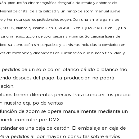
ón, producción cinematográfica, fotografía de retrato y entornos de
 Fresnel de cristal de alta calidad y un rango de zoom manual suave
uave y hermosa que los profesionales exigen. Con una amplia gama de
0K, 5600K, blanco ajustable 2 en 1, RGBAL 5 en 1 y RGBALC 6 en 1, y un
iza una reproducción de color precisa y vibrante. Su carcasa ligera de
oso, su atenuación sin parpadeos y las viseras incluidas la convierten en
res de contenido y diseñadores de iluminación que buscan fiabilidad y
pedidos de un solo color, blanco cálido o blanco frío,
ferido después del pago. La producción no podrá
mación.
lores tienen diferentes precios. Para conocer los precios
n nuestro equipo de ventas.
función de zoom se opera manualmente mediante un
e puede controlar por DMX.
stándar es una caja de cartón. El embalaje en caja de
Para pedidos al por mayor o consultas sobre envíos,