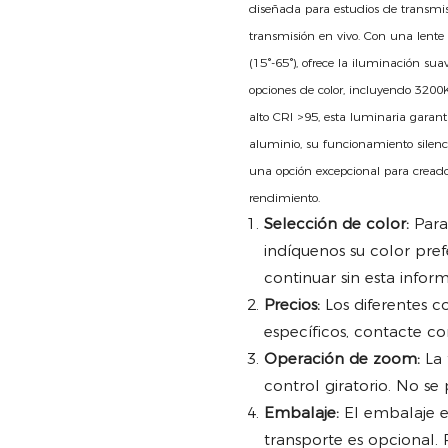
diseñada para estudios de transmisi
transmisión en vivo. Con una lente
(15°-65°), ofrece la iluminación s
opciones de color, incluyendo 320
alto CRI >95, esta luminaria garant
aluminio, su funcionamiento silenci
una opción excepcional para creado
rendimiento.
Selección de color:
Para 
indíquenos su color pre
continuar sin esta infor
Precios:
Los diferentes co
específicos, contacte co
Operación de zoom:
La 
control giratorio. No s
Embalaje:
El embalaje e
transporte es opcional. 