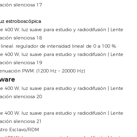
uz estroboscópica
ineal: regulador de intensidad lineal de 0 a 100 %
atenuación PWM: (1200 Hz ~ 20000 Hz)
tware
tro Esclavo/RDM