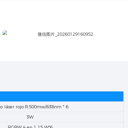
o láser rojo.R:500mw/638nm * 6
3W
RGBW 4 en 1 15 W*6