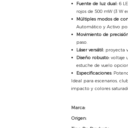
Fuente de luz dual:
6 LE
rojos de 500 mW (3 W en
Múltiples modos de con
Automático y Activo po
Movimiento de precisión
paso.
Láser versátil:
proyecta va
Diseño robusto:
voltaje 
estuche de vuelo opcion
Especificaciones:
Potenci
Ideal para escenarios, clu
impacto y colores saturad
Marca:
Origen: