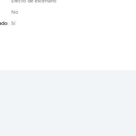
Efecto de escenario
No
ado:
Sí