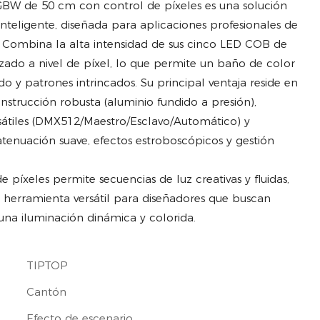
BW de 50 cm con control de píxeles es una solución
nteligente, diseñada para aplicaciones profesionales de
. Combina la alta intensidad de sus cinco LED COB de
ado a nivel de píxel, lo que permite un baño de color
do y patrones intrincados. Su principal ventaja reside en
strucción robusta (aluminio fundido a presión),
sátiles (DMX512/Maestro/Esclavo/Automático) y
atenuación suave, efectos estroboscópicos y gestión
 píxeles permite secuencias de luz creativas y fluidas,
a herramienta versátil para diseñadores que buscan
una iluminación dinámica y colorida.
TIPTOP
Cantón
Efecto de escenario