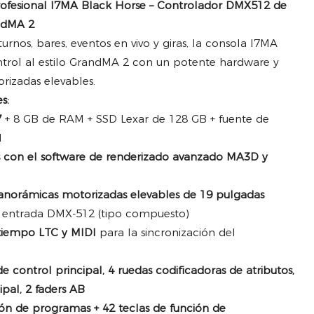
rofesional I7MA Black Horse – Controlador DMX512 de
andMA 2
rnos, bares, eventos en vivo y giras, la consola I7MA
trol al estilo GrandMA 2 con un potente hardware y
orizadas elevables.
s:
7
+ 8 GB de RAM + SSD Lexar de 128 GB + fuente de
l
 con el software de renderizado avanzado MA3D y
panorámicas motorizadas elevables de 19 pulgadas
 entrada DMX-512 (tipo compuesto)
tiempo LTC y MIDI
para la sincronización del
 control principal, 4 ruedas codificadoras de atributos,
ipal, 2 faders AB
ón de programas + 42 teclas de función de