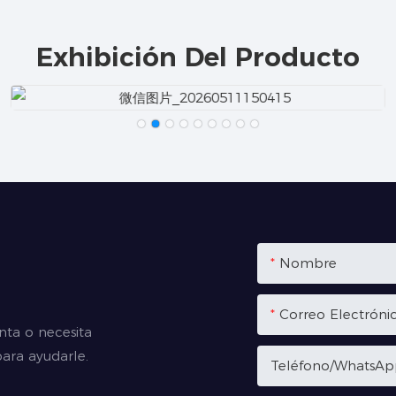
Exhibición Del Producto
Nombre
Correo Electróni
nta o necesita
ara ayudarle.
Teléfono/WhatsA