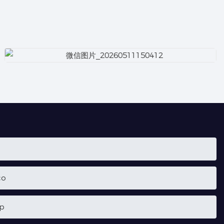
co
pp